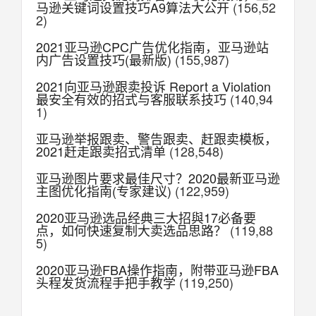
马逊关键词设置技巧A9算法大公开
(156,52
2)
2021亚马逊CPC广告优化指南，亚马逊站
内广告设置技巧(最新版)
(155,987)
2021向亚马逊跟卖投诉 Report a Violation
最安全有效的招式与客服联系技巧
(140,94
1)
亚马逊举报跟卖、警告跟卖、赶跟卖模板，
2021赶走跟卖招式清单
(128,548)
亚马逊图片要求最佳尺寸？2020最新亚马逊
主图优化指南(专家建议)
(122,959)
2020亚马逊选品经典三大招與17必备要
点，如何快速复制大卖选品思路？
(119,88
5)
2020亚马逊FBA操作指南，附带亚马逊FBA
头程发货流程手把手教学
(119,250)