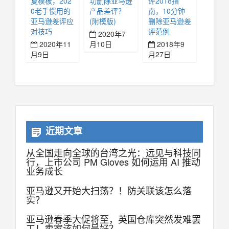
复模板，202
功删除亚马逊
评2018指
0老手惯用的
产品差评？
南，10分钟
亚马逊差评应
(附模版)
删除亚马逊差
对技巧
评范例
2020年7
2020年11
月10日
2018年9
月9日
月27日
近期文章
从全国走向全球的台湾之光：远见与科技同
行，上市公司 PM Gloves 如何运用 AI 推动
业务成长
亚马逊又开始大扫荡？！防关联该怎么落
实？
亚马逊春季大促将至，英国仓库突然发难罢
工！卖家该如何是好？