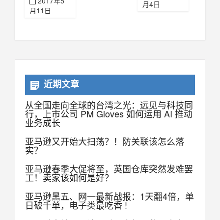
2017年5
月4日
月11日
近期文章
从全国走向全球的台湾之光：远见与科技同
行，上市公司 PM Gloves 如何运用 AI 推动
业务成长
亚马逊又开始大扫荡？！防关联该怎么落
实？
亚马逊春季大促将至，英国仓库突然发难罢
工！卖家该如何是好？
亚马逊黑五、网一最新战报：1天翻4倍，单
日破千单，电子类最吃香 !