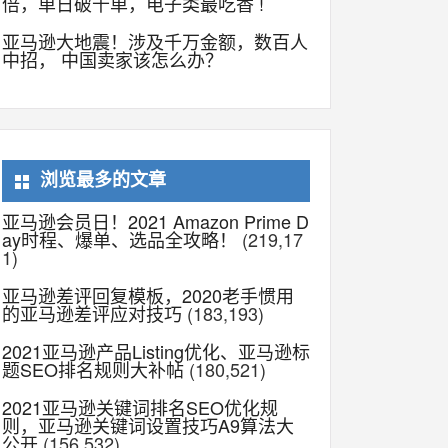
倍，单日破千单，电子类最吃香 !
亚马逊大地震！涉及千万金额，数百人
中招， 中国卖家该怎么办？
浏览最多的文章
亚马逊会员日！2021 Amazon Prime D
ay时程、爆单、选品全攻略！
(219,17
1)
亚马逊差评回复模板，2020老手惯用
的亚马逊差评应对技巧
(183,193)
2021亚马逊产品Listing优化、亚马逊标
题SEO排名规则大补帖
(180,521)
2021亚马逊关键词排名SEO优化规
则，亚马逊关键词设置技巧A9算法大
公开
(156,532)