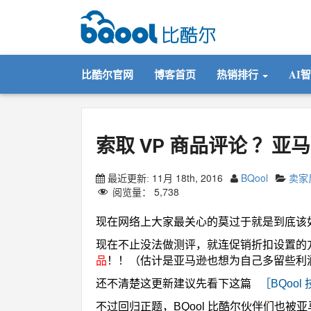
比酷尔官网
博客首页
热销排行
AI
索取 VP 商品评论 ？
11月 18th, 2016
BQool
卖家
最近更新:
阅览量：
5,738
现在网络上大家最关心的莫过于就是到底该
现在不止没法做测评，就连促销折扣设置的
品
！！（估计是亚马逊也想为自己多留些利润
还不清楚这更新建议先看下这篇
［BQool 
不过回归正题，BQool 比酷尔伙伴们也被