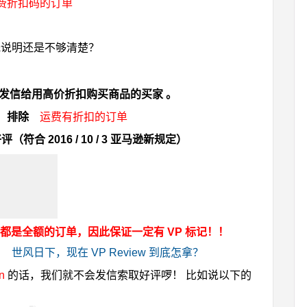
费折扣码的订单
光说明还是不够清楚？
发信给用高价折扣购买商品的买家 。
时
排除
运费有折扣
的订单
符合 2016 / 10 / 3 亚马逊新规定）
，都是全额的订单，因此保证一定有 VP 标记！！
！
世风日下，现在 VP Review 到底怎拿？
on
的话，我们就不会发信索取好评啰！
比如说以下的