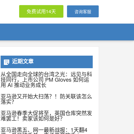
免费试用14天
咨询客服
近期文章
从全国走向全球的台湾之光：远见与科
技同行，上市公司 PM Gloves 如何运
用 AI 推动业务成长
亚马逊又开始大扫荡？！防关联该怎么
落实？
亚马逊春季大促将至，英国仓库突然发
难罢工！卖家该如何是好？
亚马逊黑五、网一最新战报：1天翻4