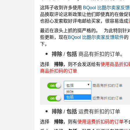
这阵子收到许多使用
BQool 比酷尔卖家反
品换取评论这新政策让他们即使真的在做促
也担心发索取好评电邮给买家，很容易造成
最近在浪头上抓的挺严格的。
为此特别针对
些更新，现在
BQool 比酷尔卖家反馈软件
的
下，
排除
/
包括
商品有折扣的订单。
选择
排除
，则不会发送给有
使用商品折扣
商品折扣码的订单
排除
/
包括
运费有折扣的订单
选择
排除
，则
有
使用运费折扣码的订单
不