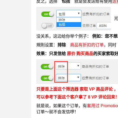
反之，选择
包括
就是会发
送给
有使用
运
没关系，这边给你举个例子：
例如：您不想
規則设置：
排除
商品有折扣
的订单
，同
效果：只发信给
原价 购买商品
的买家索取好评（
只要是上面这个筛选器 索取 VP 商品评论 
可以参考下面这个客户拿了 8 VP 评论回来
就是说，如果这个订单，
有
套用过 Promoti
订单～就不会发信啰！