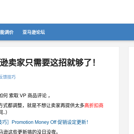
智能调价
亚马逊论坛
亚马逊卖家只需要这招就够了！
反馈技巧
如何 索取 VP 商品评论
，
方式都调整，就是不想让卖家再提供太多
高折扣商
..）
技巧］Promotion Money Off 促销设定更新！
亚马逊这些更新搞的没日没夜。