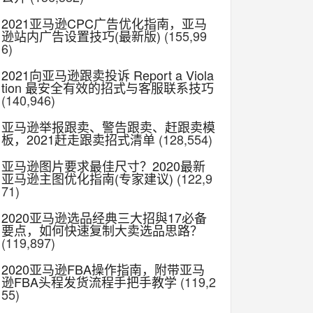
2021亚马逊CPC广告优化指南，亚马
逊站内广告设置技巧(最新版)
(155,99
6)
2021向亚马逊跟卖投诉 Report a Viola
tion 最安全有效的招式与客服联系技巧
(140,946)
亚马逊举报跟卖、警告跟卖、赶跟卖模
板，2021赶走跟卖招式清单
(128,554)
亚马逊图片要求最佳尺寸？2020最新
亚马逊主图优化指南(专家建议)
(122,9
71)
2020亚马逊选品经典三大招與17必备
要点，如何快速复制大卖选品思路？
(119,897)
2020亚马逊FBA操作指南，附带亚马
逊FBA头程发货流程手把手教学
(119,2
55)