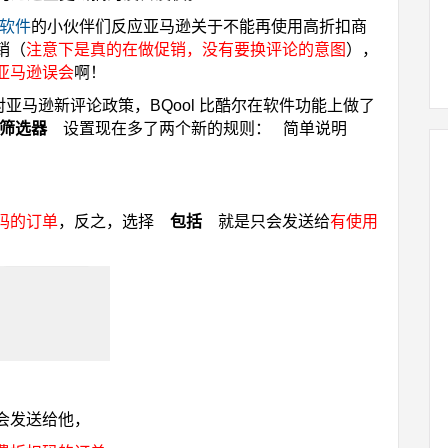
馈软件
的小伙伴们反应亚马逊关于不能再使用高折扣商
销（
注意下是真的在做促销，没有要换评论的意图
），
亚马逊误会
啊！
亚马逊新评论政策，BQool 比酷尔在软件功能上做了
筛选器
设置现在多了两个新的规则：
简单说明
码的订单
，反之，选择
包括
就是只会发送
给
有使用
会发送给他，