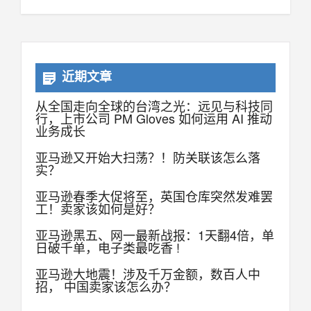
近期文章
从全国走向全球的台湾之光：远见与科技同
行，上市公司 PM Gloves 如何运用 AI 推动
业务成长
亚马逊又开始大扫荡？！防关联该怎么落
实？
亚马逊春季大促将至，英国仓库突然发难罢
工！卖家该如何是好？
亚马逊黑五、网一最新战报：1天翻4倍，单
日破千单，电子类最吃香 !
亚马逊大地震！涉及千万金额，数百人中
招， 中国卖家该怎么办？