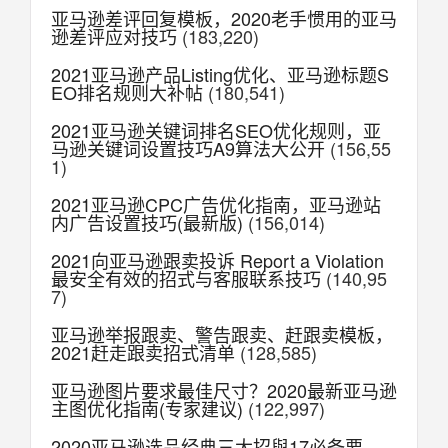
亚马逊差评回复模板，2020老手惯用的亚马
逊差评应对技巧
(183,220)
2021亚马逊产品Listing优化、亚马逊标题S
EO排名规则大补帖
(180,541)
2021亚马逊关键词排名SEO优化规则，亚
马逊关键词设置技巧A9算法大公开
(156,55
1)
2021亚马逊CPC广告优化指南，亚马逊站
内广告设置技巧(最新版)
(156,014)
2021向亚马逊跟卖投诉 Report a Violation
最安全有效的招式与客服联系技巧
(140,95
7)
亚马逊举报跟卖、警告跟卖、赶跟卖模板，
2021赶走跟卖招式清单
(128,585)
亚马逊图片要求最佳尺寸？2020最新亚马逊
主图优化指南(专家建议)
(122,997)
2020亚马逊选品经典三大招與17必备要