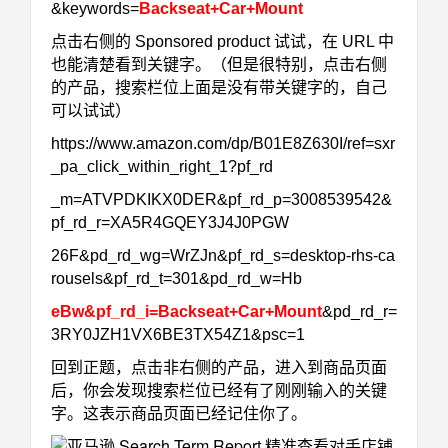
&keywords=
Backseat+Car+Mount
点击右侧的
Sponsored product 试试
，在 URL 中
也能清楚看到关键字。（但是很特别，点击右侧
的产品，搜索栏位上面是没有带关键字的，自己
可以试试）
https://www.amazon.com/dp/B01E8Z630I/ref=sxr
_pa_click_within_right_1?pf_rd
_m=ATVPDKIKX0DER&pf_rd_p=3008539542&
pf_rd_r=XA5R4GQEY3J4J0PGW
26F&pd_rd_wg=WrZJn&pf_rd_s=desktop-rhs-ca
rousels&pf_rd_t=301&pd_rd_w=Hb
eBw&pf_rd_i=Backseat+Car+Mount
&pd_rd_r=
3RY0JZH1VX6BE3TX54Z1&psc=1
回到正题，点击
非右侧的产品
，进入到商品页面
后，你会发现搜索栏位已经有了刚刚输入的关键
字。这表示商品页面已经记住你了。