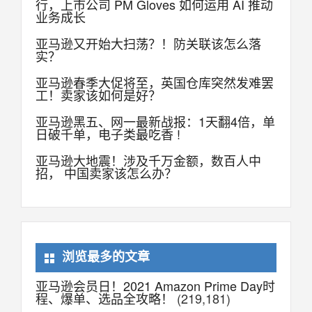
行，上市公司 PM Gloves 如何运用 AI 推动
业务成长
亚马逊又开始大扫荡？！防关联该怎么落
实？
亚马逊春季大促将至，英国仓库突然发难罢
工！卖家该如何是好？
亚马逊黑五、网一最新战报：1天翻4倍，单
日破千单，电子类最吃香 !
亚马逊大地震！涉及千万金额，数百人中
招， 中国卖家该怎么办？
浏览最多的文章
亚马逊会员日！2021 Amazon Prime Day时
程、爆单、选品全攻略！
(219,181)