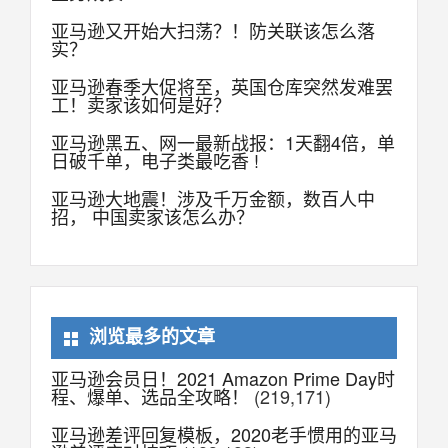
亚马逊又开始大扫荡？！防关联该怎么落
实？
亚马逊春季大促将至，英国仓库突然发难罢
工！卖家该如何是好？
亚马逊黑五、网一最新战报：1天翻4倍，单
日破千单，电子类最吃香 !
亚马逊大地震！涉及千万金额，数百人中
招， 中国卖家该怎么办？
浏览最多的文章
亚马逊会员日！2021 Amazon Prime Day时
程、爆单、选品全攻略！
(219,171)
亚马逊差评回复模板，2020老手惯用的亚马