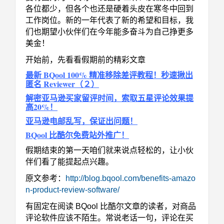
各位都少，但各个也还是硬着头皮在寒冬中回到
工作岗位。新的一年代表了新的希望和目标，我
们也期望小伙伴们在今年能多奋斗为自己挣更多
美金！
开始前，先看看假期前的精彩文章
最新 BQool 100% 精准移除差评教程！秒速揪出
匿名 Reviewer（２）
解密亚马逊买家留评时间，索取五星评论效果提
高20%！
亚马逊电邮乱写，保证出问题！
BQool 比酷尔免费站外推广！
假期结束的第一天咱们就来说点轻松的，让小伙
伴们看了能提起点兴趣。
原文参考：
http://blog.bqool.com/benefits-amazo
n-product-review-software/
有固定在阅读 BQool 比酷尔文章的读者，对商品
评论软件应该不陌生。常说老话一句，评论在买