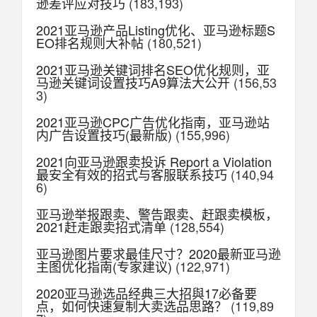
逊差评应对技巧
(183,193)
2021亚马逊产品Listing优化、亚马逊标题S
EO排名规则大补帖
(180,521)
2021亚马逊关键词排名SEO优化规则，亚
马逊关键词设置技巧A9算法大公开
(156,53
3)
2021亚马逊CPC广告优化指南，亚马逊站
内广告设置技巧(最新版)
(155,996)
2021向亚马逊跟卖投诉 Report a Violation
最安全有效的招式与客服联系技巧
(140,94
6)
亚马逊举报跟卖、警告跟卖、赶跟卖模板，
2021赶走跟卖招式清单
(128,554)
亚马逊图片要求最佳尺寸？2020最新亚马逊
主图优化指南(专家建议)
(122,971)
2020亚马逊选品经典三大招與17必备要
点，如何快速复制大卖选品思路？
(119,89