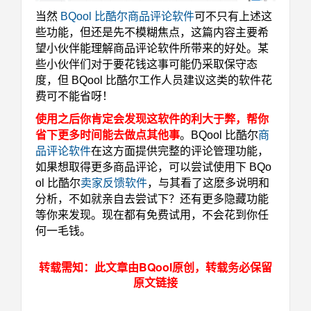
当然
BQool 比酷尔商品评论软件
可不只有上述这
些功能，但还是先不
模糊焦点，
这篇内容主要希
望小伙伴能理解商品评论软件所带来的好处。某
些小伙伴们对于要花钱这事可能仍采取保守态
度，但 BQool 比酷尔工作人员建议这类的软件花
费可不能省呀！
使用之后你肯定会发现这软件的利大于弊，帮你
省下更多时间能去做点其他事
。
BQool 比酷尔
商
品评论软件
在这方面提供完整的评论管理功能，
如果想取得更多商品评论，可以尝试使用下 BQo
ol 比酷尔
卖家反馈软件
，与其看了这麽多说明和
分析，不如就亲自去尝试下？还有更多隐藏功能
等你来发现。现在都有免费试用，不会花到你任
何一毛钱。
转载需知：此文章由BQool原创，转载务必保留
原文链接