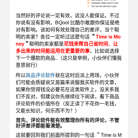
当然好的评论说一定有效，这没人能保证。不过
你说有没有影响，BQool 比酷尔敢跟你保证是绝
对有影响。该如何有效处理自己的差评，当个聪
明的卖家？各位一定听过这麽句话
＂
Time is Mo
ney
＂
聪明的卖家都是
花钱来帮自己省时间
，
让
多出来的时间能运用在更重要的事
，比如说选择
下一个爆款的商品..（这只是举例，小伙伴们懂我
意思就行）
所以
商品评论软件
就在这时后派上用场，小伙伴
们可能会质疑说又是篇来说服我买软件的文章，
如果你觉得钱没必要花在这类软件上，没关系我
们不反对，但建议你先继续往下阅读，看下商品
评论软件的价值所在（反正读了不花你一毛钱，
又能长知识，何乐而不为？）
首先，评论软件能有效整理你所有的评论，不管
好评差评都能看清楚。
这就要回到我们前面所提到的一句话 ＂Time is M