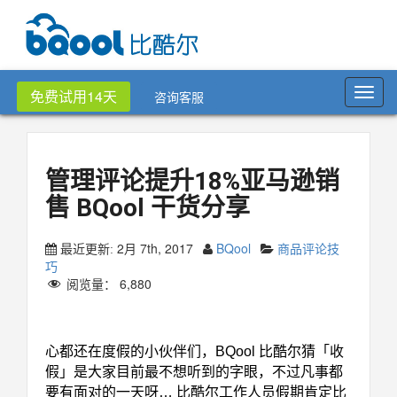
Toggl
免费试用14天
咨询客服
navig
管理评论提升18%亚马逊销
售 BQool 干货分享
2月 7th, 2017
BQool
商品评论技
最近更新:
巧
阅览量：
6,880
管理评论提升18%亚马逊销售
心都还在度假的小伙伴们，BQool 比酷尔猜「收
假」是大家目前最不想听到的字眼，不过凡事都
要有面对的一天呀… 比酷尔工作人员假期肯定比