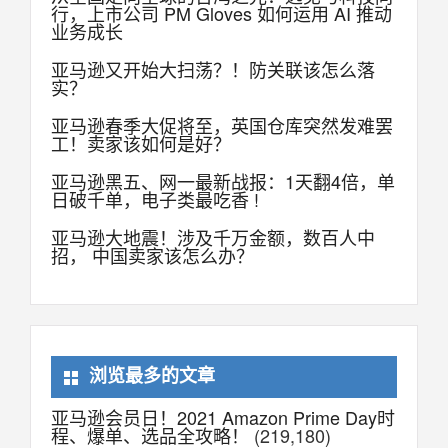
行，上市公司 PM Gloves 如何运用 AI 推动
业务成长
亚马逊又开始大扫荡？！防关联该怎么落
实？
亚马逊春季大促将至，英国仓库突然发难罢
工！卖家该如何是好？
亚马逊黑五、网一最新战报：1天翻4倍，单
日破千单，电子类最吃香 !
亚马逊大地震！涉及千万金额，数百人中
招， 中国卖家该怎么办？
浏览最多的文章
亚马逊会员日！2021 Amazon Prime Day时
程、爆单、选品全攻略！
(219,180)