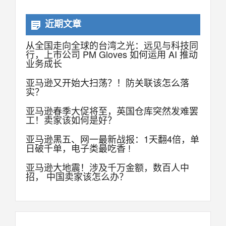
近期文章
从全国走向全球的台湾之光：远见与科技同
行，上市公司 PM Gloves 如何运用 AI 推动
业务成长
亚马逊又开始大扫荡？！防关联该怎么落
实？
亚马逊春季大促将至，英国仓库突然发难罢
工！卖家该如何是好？
亚马逊黑五、网一最新战报：1天翻4倍，单
日破千单，电子类最吃香 !
亚马逊大地震！涉及千万金额，数百人中
招， 中国卖家该怎么办？