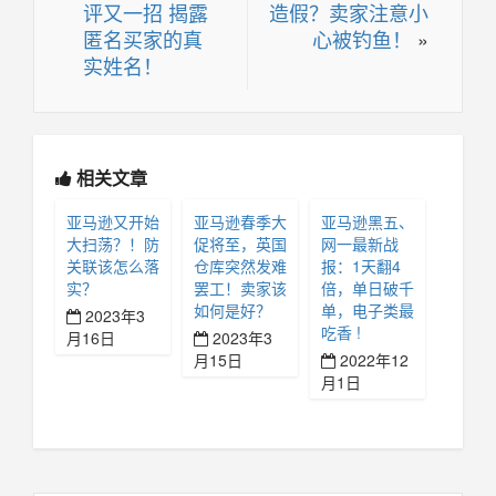
评又一招 揭露
造假？卖家注意小
匿名买家的真
心被钓鱼！
»
实姓名！
相关文章
亚马逊又开始
亚马逊春季大
亚马逊黑五、
大扫荡？！防
促将至，英国
网一最新战
关联该怎么落
仓库突然发难
报：1天翻4
实？
罢工！卖家该
倍，单日破千
如何是好？
单，电子类最
2023年3
吃香 !
月16日
2023年3
月15日
2022年12
月1日