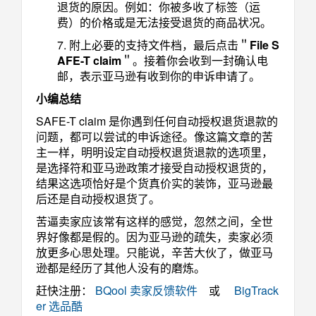
退货的原因。例如：你被多收了标签（运
费）的价格或是无法接受退货的商品状况。
7. 附上必要的支持文件档，最后点击＂
File S
AFE-T claim
＂。接着你会收到一封确认电
邮，表示亚马逊有收到你的申诉申请了。
小编总结
SAFE-T claim 是你遇到任何自动授权退货退款的
问题，都可以尝试的申诉途径。像这篇文章的苦
主一样，明明设定自动授权退货退款的选项里，
是选择符和亚马逊政策才接受自动授权退货的，
结果这选项恰好是个货真价实的装饰，亚马逊最
后还是自动授权退货了。
苦逼卖家应该常有这样的感觉，忽然之间，全世
界好像都是假的。因为亚马逊的疏失，卖家必须
放更多心思处理。只能说，辛苦大伙了，做亚马
逊都是经历了其他人没有的磨炼。
赶快注册：
BQool 卖家反馈软件
或
BigTrack
er 选品酷