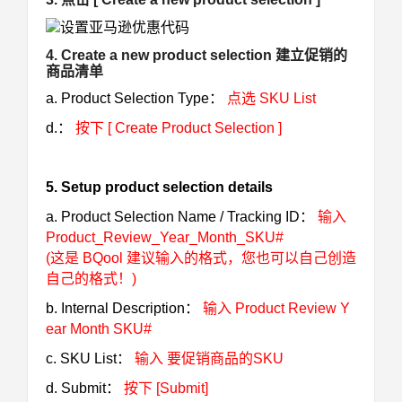
4. Create a new product selection 建立促销的
商品清单
a. Product Selection Type：
点选 SKU List
d.：
按下 [ Create Product Selection ]
5. Setup product selection details
a. Product Selection Name / Tracking ID：
输入
Product_Review_Year_Month_SKU#
(这是 BQool 建议输入的格式，您也可以自己创造
自己的格式！)
b. Internal Description：
输入 Product Review Y
ear Month SKU#
c. SKU List：
输入 要促销商品的SKU
d. Submit：
按下 [Submit]