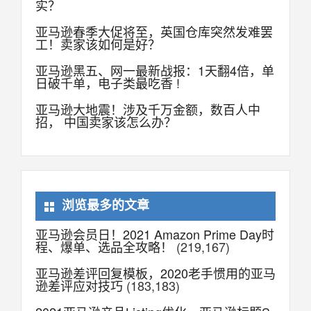
实？
亚马逊春季大促将至，英国仓库突然发难罢
工！卖家该如何是好？
亚马逊黑五、网一最新战报：1天翻4倍，单
日破千单，电子类最吃香 !
亚马逊大地震！涉及千万金额，数百人中
招， 中国卖家该怎么办？
浏览最多的文章
亚马逊会员日！2021 Amazon Prime Day时
程、爆单、选品全攻略！
(219,167)
亚马逊差评回复模板，2020老手惯用的亚马
逊差评应对技巧
(183,183)