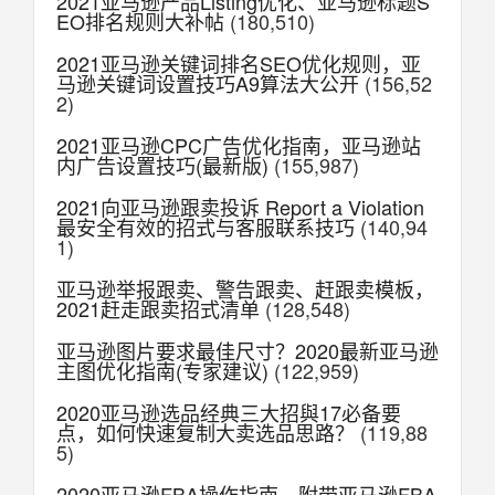
2021亚马逊产品Listing优化、亚马逊标题S
EO排名规则大补帖
(180,510)
2021亚马逊关键词排名SEO优化规则，亚
马逊关键词设置技巧A9算法大公开
(156,52
2)
2021亚马逊CPC广告优化指南，亚马逊站
内广告设置技巧(最新版)
(155,987)
2021向亚马逊跟卖投诉 Report a Violation
最安全有效的招式与客服联系技巧
(140,94
1)
亚马逊举报跟卖、警告跟卖、赶跟卖模板，
2021赶走跟卖招式清单
(128,548)
亚马逊图片要求最佳尺寸？2020最新亚马逊
主图优化指南(专家建议)
(122,959)
2020亚马逊选品经典三大招與17必备要
点，如何快速复制大卖选品思路？
(119,88
5)
2020亚马逊FBA操作指南，附带亚马逊FBA