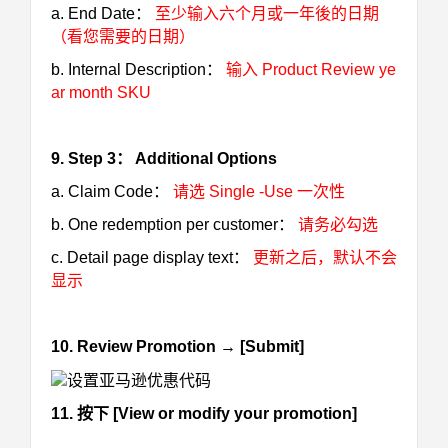
a. End Date：
至少输入六个月或一年後的日期
（看您需要的日期）
b. Internal Description：
输入 Product Review ye
ar month SKU
9. Step 3： Additional Options
a. Claim Code：
请选 Single -Use 一次性
b. One redemption per customer：
请务必勾选
c. Detail page display text：
更新之后，默认不会
显示
10. Review Promotion → [Submit]
11. 按下 [View or modify your promotion]