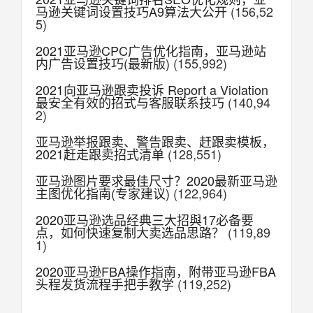
马逊关键词设置技巧A9算法大公开
(156,52
5)
2021亚马逊CPC广告优化指南，亚马逊站
内广告设置技巧(最新版)
(155,992)
2021向亚马逊跟卖投诉 Report a Violation
最安全有效的招式与客服联系技巧
(140,94
2)
亚马逊举报跟卖、警告跟卖、赶跟卖模板，
2021赶走跟卖招式清单
(128,551)
亚马逊图片要求最佳尺寸？2020最新亚马逊
主图优化指南(专家建议)
(122,964)
2020亚马逊选品经典三大招與17必备要
点，如何快速复制大卖选品思路？
(119,89
1)
2020亚马逊FBA操作指南，附带亚马逊FBA
头程发货流程手把手教学
(119,252)