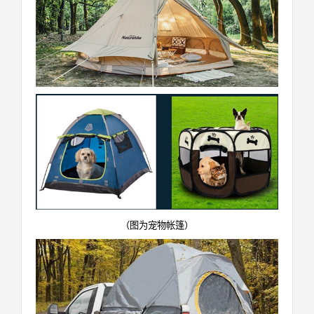
（图为宠物帐篷）