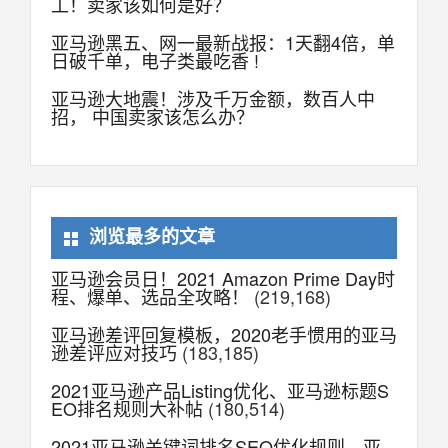
工！卖家该如何是好？
亚马逊黑五、网一最新战报：1天翻4倍，单
日破千单，电子类最吃香 !
亚马逊大地震！涉及千万金额，数百人中
招， 中国卖家该怎么办？
浏览最多的文章
亚马逊会员日！2021 Amazon Prime Day时
程、爆单、选品全攻略！
(219,168)
亚马逊差评回复模板，2020老手惯用的亚马
逊差评应对技巧
(183,185)
2021亚马逊产品Listing优化、亚马逊标题S
EO排名规则大补帖
(180,514)
2021亚马逊关键词排名SEO优化规则，亚