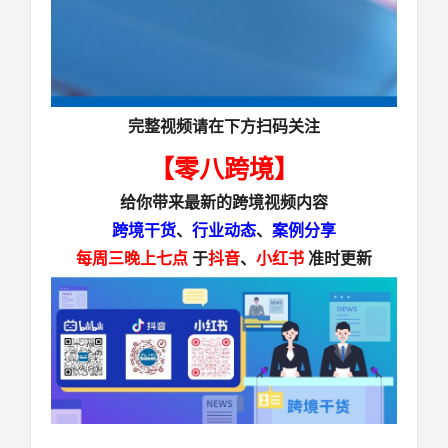
完整视频请在下方扫码关注
【零八跨境】
给你带来最新的
跨境视频
内容
跨境干货
、
行业动态
、
案例分享
每周三晚上七点
于
抖音
、
小红书
准时更新