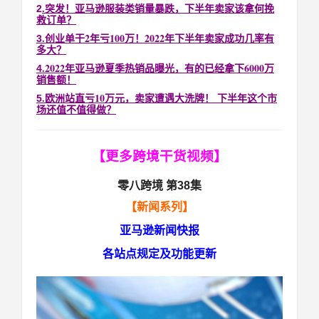
.突发！亚马逊服装类销量暴跌，下半年卖家该拿何挽
2
救订单？
.创业单干2年亏100万！2022年下半年卖家成功几率有
3
多大？
.2022年亚马逊夏季热销品曝光，有的已经拿下6000万
4
销售额！
.欧洲站直亏10万元，卖家遭遇大洗牌！ 下半年这个市
5
场还值不值得做？
【更多跨境干货视频】
零八跨境 第38集
【新闻系列】
亚马逊新闻快报
各站点规定及功能更新