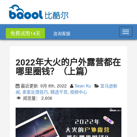
Toggl
免费试用14天
咨询客服
navig
2022年大火的户外露营都在
哪里圈钱？（上篇）
9月 8th, 2022
Sean Ku
亚马逊新
最近更新:
闻
,
卖家反馈技巧
,
精选干货
,
视频中心
阅览量：
2,606