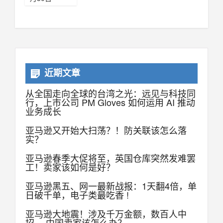
近期文章
从全国走向全球的台湾之光：远见与科技同
行，上市公司 PM Gloves 如何运用 AI 推动
业务成长
亚马逊又开始大扫荡？！防关联该怎么落
实？
亚马逊春季大促将至，英国仓库突然发难罢
工！卖家该如何是好？
亚马逊黑五、网一最新战报：1天翻4倍，单
日破千单，电子类最吃香 !
亚马逊大地震！涉及千万金额，数百人中
招， 中国卖家该怎么办？