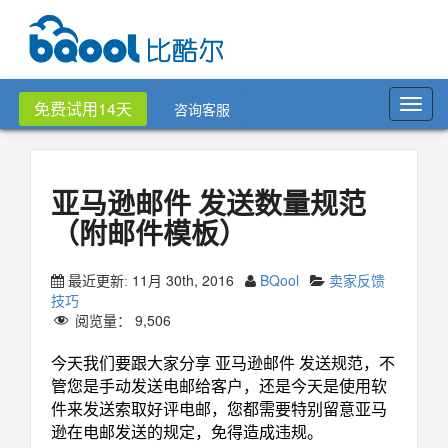
Toggl
免费试用14天
咨询客服
navig
亚马逊邮件 发送数量规范
（附邮件模板）
11月 30th, 2016
BQool
卖家反馈
最近更新:
技巧
阅览量：
9,506
今天我们要跟大家分享 亚马逊邮件 发送规范，不
管您是手动发送电邮给客户，还是今天是使用
软
件
来
发送索取好评电邮
，您都需要特别留意亚马
逊在电邮发送的规定，免得造成违规。