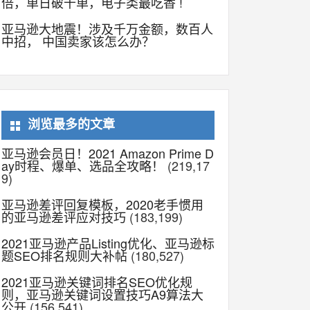
倍，单日破千单，电子类最吃香 !
亚马逊大地震！涉及千万金额，数百人
中招， 中国卖家该怎么办？
浏览最多的文章
亚马逊会员日！2021 Amazon Prime D
ay时程、爆单、选品全攻略！
(219,17
9)
亚马逊差评回复模板，2020老手惯用
的亚马逊差评应对技巧
(183,199)
2021亚马逊产品Listing优化、亚马逊标
题SEO排名规则大补帖
(180,527)
2021亚马逊关键词排名SEO优化规
则，亚马逊关键词设置技巧A9算法大
公开
(156,541)