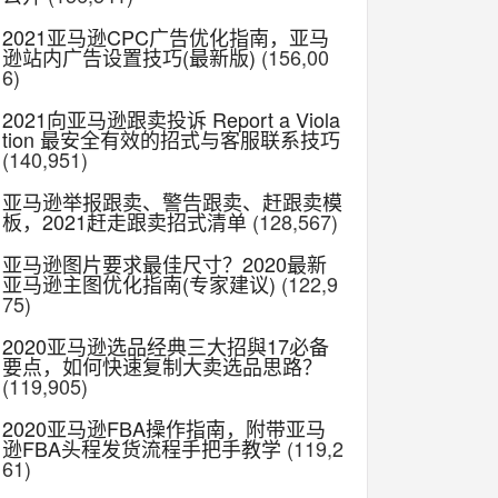
2021亚马逊CPC广告优化指南，亚马
逊站内广告设置技巧(最新版)
(156,00
6)
2021向亚马逊跟卖投诉 Report a Viola
tion 最安全有效的招式与客服联系技巧
(140,951)
亚马逊举报跟卖、警告跟卖、赶跟卖模
板，2021赶走跟卖招式清单
(128,567)
亚马逊图片要求最佳尺寸？2020最新
亚马逊主图优化指南(专家建议)
(122,9
75)
2020亚马逊选品经典三大招與17必备
要点，如何快速复制大卖选品思路？
(119,905)
2020亚马逊FBA操作指南，附带亚马
逊FBA头程发货流程手把手教学
(119,2
61)