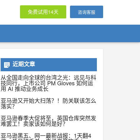
免费试用14天
咨询客服
近期文章
从全国走向全球的台湾之光：远见与科
技同行，上市公司 PM Gloves 如何运
用 AI 推动业务成长
亚马逊又开始大扫荡？！防关联该怎么
落实？
亚马逊春季大促将至，英国仓库突然发
难罢工！卖家该如何是好？
亚马逊黑五、网一最新战报：1天翻4