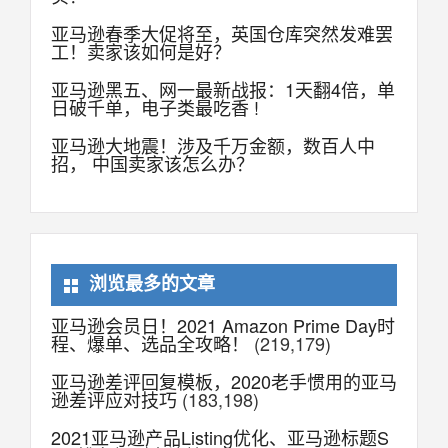
亚马逊春季大促将至，英国仓库突然发难罢
工！卖家该如何是好？
亚马逊黑五、网一最新战报：1天翻4倍，单
日破千单，电子类最吃香 !
亚马逊大地震！涉及千万金额，数百人中
招， 中国卖家该怎么办？
浏览最多的文章
亚马逊会员日！2021 Amazon Prime Day时
程、爆单、选品全攻略！
(219,179)
亚马逊差评回复模板，2020老手惯用的亚马
逊差评应对技巧
(183,198)
2021亚马逊产品Listing优化、亚马逊标题S