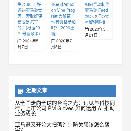
生涯 90 万好
亚马逊Amaz
如何手动制作
评的亚马逊卖
on Vine Prog
亚马逊 Feed
家，索取好评
ram大解密，
back & Revie
模版是怎写
你有资格参加
w 留评链接
的？(根据20
吗？(2020更
2020年5
21最新政策)
新)
月21日
2021年5
2020年7
月7日
月8日
近期文章
从全国走向全球的台湾之光：远见与科技同
行，上市公司 PM Gloves 如何运用 AI 推动
业务成长
亚马逊又开始大扫荡？！防关联该怎么落
实？