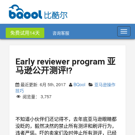
Toggl
免费试用14天
咨询客服
navig
Early reviewer program 亚
马逊公开测评!?
6月 5th, 2017
BQool
亚马逊操作
最近更新:
技巧
阅览量：
3,757
Early reviewer program
不知道小伙伴们还记得不，去年底亚马逊眼睛都
没眨的，毅然决然的禁止所有测评和刷评行为，
违者严惩。吓的卖家们及时停止所有测评，已经