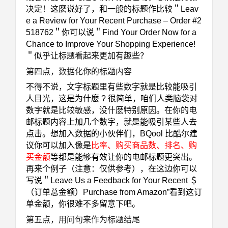
决定！这麽说好了，和一般的标题作比较＂Leav
e a Review for Your Recent Purchase – Order #2
518762＂你可以说＂Find Your Order Now for a
Chance to Improve Your Shopping Experience!
＂似乎让标题看起来更加有趣些？
第四点，数据化你的标题内容
不得不说，文字标题里有些数字就是比较能吸引
人目光，这是为什麽 ? 很简单，咱们人类脑袋对
数字就是比较敏感，没什麽特别原因。在你的电
邮标题内容上加几个数字，就是能吸引某些人去
点击。想加入数据的小伙伴们，BQool 比酷尔建
议你可以加入像是
比率
、
购买商品数
、
排名
、
购
买金额
等都是能够有效让你的电邮标题更突出。
再来个例子（注意：仅供参考），在这边你可以
写说＂Leave Us a Feedback for Your Recent ＄
（订单总金额）Purchase from Amazon”看到这订
单金额，你很难不多留意下吧。
第五点，用问句来作为标题结尾