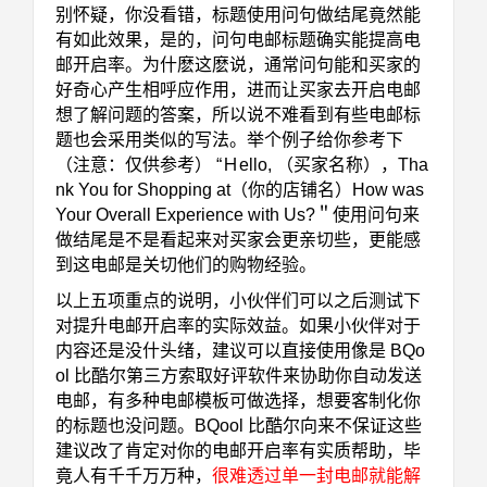
别怀疑，你没看错，标题使用问句做结尾竟然能
有如此效果，是的，问句电邮标题确实能提高电
邮开启率。为什麽这麽说，通常问句能和买家的
好奇心产生相呼应作用，进而让买家去开启电邮
想了解问题的答案，所以说不难看到有些电邮标
题也会采用类似的写法。举个例子给你参考下
（注意：仅供参考） “Ｈello, （买家名称），Tha
nk You for Shopping at（你的店铺名）How was
Your Overall Experience with Us?＂使用问句来
做结尾是不是看起来对买家会更亲切些，更能感
到这电邮是关切他们的购物经验。
以上五项重点的说明，小伙伴们可以之后测试下
对提升电邮开启率的实际效益。如果小伙伴对于
内容还是没什头绪，建议可以直接使用像是 BQo
ol 比酷尔第三方
索取好评软件
来协助你自动发送
电邮，有多种电邮模板可做选择，想要客制化你
的标题也没问题。BQool 比酷尔向来不保证这些
建议改了肯定对你的电邮开启率有实质帮助，毕
竟人有千千万万种，
很难透过单一封电邮就能解