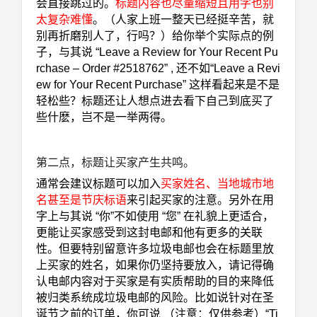
会直接跳过的。
标题内容也尽量缩短且用字也别
太复杂难懂
。（人家上班一整天已经挺辛苦，就
别再折磨别人了，行吗？）给你举个实际点的例
子，与其说
“Leave a Review for Your Recent Pu
rchase – Order #2518762” , 还不如“Leave a Revi
ew for Your Recent Purchase” 这样看起来是不是
轻松些？标题还让人想点进去看下自己到底买了
些什麽，岂不是一举两得。
第二点，标题让买家产生共鸣
。
通常会建议标题可以加入
买家姓名
、
当地城市地
名甚至是节庆标语
来引起买家的注意。另外在用
字上与其说 “你”不如使用 “您” 在礼貌上更适合，
更能让买家感受到这封电邮和他有更多的关联
性。但要特别留意许多垃圾电邮也会在标题里放
上买家的姓名，如果你仍坚持要放入，请记得确
认电邮内容对于买家是有实质帮助的目的来降低
被归类系统成垃圾电邮的风险。比如说针对在圣
诞节之前的订单，你可说 （注意：仅供参考）“Ti