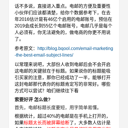
话不多说，直接进入重点。电邮的方便及重要性
小伙伴们应该都清楚，给你个数据参考下，在去
年2016估计是有46亿个启用的电邮账号，预估在
2019会成长到55亿个电邮账号，电邮几乎是每个
人必须有，你无法避免的，做电商的你更不用说
了。
参考原文：
http://blog.bqool.com/email-marketing
-the-best-email-subject-lines/
以常理来说吧，大部份人收到电邮后会不会开启
这电邮的关键就在于标题。如果说你的标题能吸
引买家的注意，那你已经成功了一半，能够打开
这封电邮那代表你的标题肯定写的非常好。哪些
方式可以尝试？咱们继续往下看
索要好评 怎么做?
首先，电邮标题长度要短，用字简单易懂
。
根据统计，超过40%的电邮是在手机上打开的，
如果
标题太长而被屏幕给断
了
，大多数人估计是