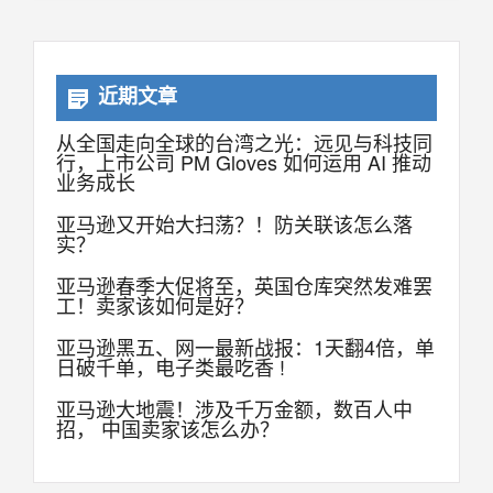
近期文章
从全国走向全球的台湾之光：远见与科技同
行，上市公司 PM Gloves 如何运用 AI 推动
业务成长
亚马逊又开始大扫荡？！防关联该怎么落
实？
亚马逊春季大促将至，英国仓库突然发难罢
工！卖家该如何是好？
亚马逊黑五、网一最新战报：1天翻4倍，单
日破千单，电子类最吃香 !
亚马逊大地震！涉及千万金额，数百人中
招， 中国卖家该怎么办？