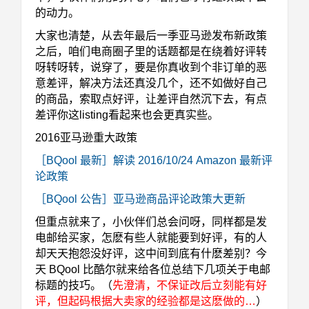
的动力。
大家也清楚，从去年最后一季亚马逊发布新政策
之后，咱们电商圈子里的话题都是在绕着好评转
呀转呀转，说穿了，要是你真收到个非订单的恶
意差评，解决方法还真没几个，还不如做好自己
的商品，
索取点好评
，让差评自然沉下去，有点
差评你这listing看起来也会更真实些。
2016亚马逊重大政策
［BQool 最新］解读 2016/10/24 Amazon 最新评
论政策
［BQool 公告］亚马逊商品评论政策大更新
但重点就来了，小伙伴们总会问呀，
同样都是发
电邮给买家，怎麽有些人就能要到好评，有的人
却天天抱怨没好评
，这中间到底有什麽差别？今
天 BQool 比酷尔就来给各位总结下几项关于电邮
标题的技巧。（
先澄清，不保证改后立刻能有好
评，但起码根据大卖家的经验都是这麽做的…
）