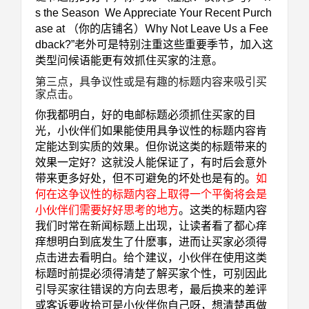
s the Season We Appreciate Your Recent Purch
ase at （你的店铺名）Ｗhy Not Leave Us a Fee
dback?”老外可是特别注重这些重要季节，加入这
类型问候语能更有效抓住买家的注意。
第三点，具争议性或是有趣的标题内容来吸引买
家点击
。
你我都明白，好的电邮标题必须抓住买家的目
光，小伙伴们如果能使用具争议性的标题内容肯
定能达到实质的效果。但你说这类的标题带来的
效果一定好？这就没人能保证了，有时后会意外
带来更多好处，但不可避免的坏处也是有的。
如
何在这争议性的标题内容上取得一个平衡将会是
小伙伴们需要好好思考的地方
。这类的标题内容
我们时常在新闻标题上出现，让读者看了都心痒
痒想明白到底发生了什麽事，进而让买家必须得
点击进去看明白。给个建议，小伙伴在使用这类
标题时前提必须得清楚了解买家个性，可别因此
引导买家往错误的方向去思考，最后换来的差评
或客诉要收拾可是小伙伴你自己呀，想清楚再做