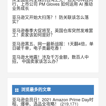
行，上市公司 PM Gloves 如何运用 AI 推动
业务成长
亚马逊又开始大扫荡？！防关联该怎么落
实？
亚马逊春季大促将至，英国仓库突然发难罢
工！卖家该如何是好？
亚马逊黑五、网一最新战报：1天翻4倍，单
日破千单，电子类最吃香 !
亚马逊大地震！涉及千万金额，数百人中
招， 中国卖家该怎么办？
浏览最多的文章
亚马逊会员日！2021 Amazon Prime Day时
程、爆单、选品全攻略！
(219,171)