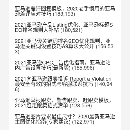
亚马逊差评回复模板，2020老手惯用的亚马
逊差评应对技巧
(183,193)
2021亚马逊产品Listing优化、亚马逊标题S
EO排名规则大补帖
(180,521)
2021亚马逊关键词排名SEO优化规则，亚
马逊关键词设置技巧A9算法大公开
(156,53
3)
2021亚马逊CPC广告优化指南，亚马逊站
内广告设置技巧(最新版)
(155,996)
2021向亚马逊跟卖投诉 Report a Violation
最安全有效的招式与客服联系技巧
(140,94
6)
亚马逊举报跟卖、警告跟卖、赶跟卖模板，
2021赶走跟卖招式清单
(128,556)
亚马逊图片要求最佳尺寸？2020最新亚马逊
主图优化指南(专家建议)
(122,971)