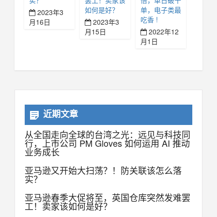
实？
罢工！卖家该
倍，单日破千
如何是好？
单，电子类最
2023年3
吃香 !
月16日
2023年3
月15日
2022年12
月1日
近期文章
从全国走向全球的台湾之光：远见与科技同
行，上市公司 PM Gloves 如何运用 AI 推动
业务成长
亚马逊又开始大扫荡？！防关联该怎么落
实？
亚马逊春季大促将至，英国仓库突然发难罢
工！卖家该如何是好？