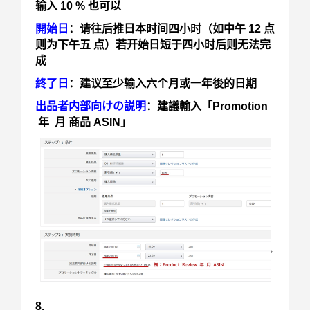
输入 10 % 也可以
開始日
：
请往后推日本时间四小时（如中午 12 点
则为下午五 点）若开始日短于四小时后则无法完
成
終了日
：
建议至少输入六个月或一年後的日期
出品者内部向けの説明
：建議輸入
「Promotion
年 月 商品 ASIN」
8.