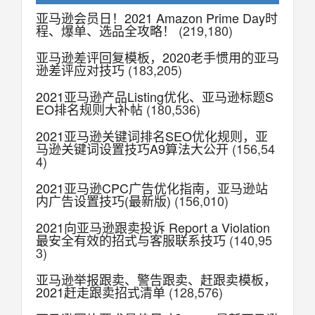
亚马逊会员日！2021 Amazon Prime Day时
程、爆单、选品全攻略！
(219,180)
亚马逊差评回复模板，2020老手惯用的亚马
逊差评应对技巧
(183,205)
2021亚马逊产品Listing优化、亚马逊标题S
EO排名规则大补帖
(180,536)
2021亚马逊关键词排名SEO优化规则，亚
马逊关键词设置技巧A9算法大公开
(156,54
4)
2021亚马逊CPC广告优化指南，亚马逊站
内广告设置技巧(最新版)
(156,010)
2021向亚马逊跟卖投诉 Report a Violation
最安全有效的招式与客服联系技巧
(140,95
3)
亚马逊举报跟卖、警告跟卖、赶跟卖模板，
2021赶走跟卖招式清单
(128,576)