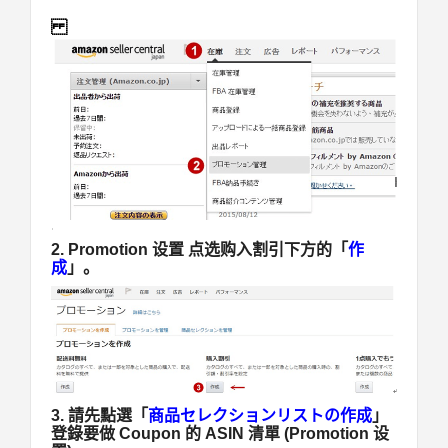
2. Promotion 设置
点选购入割引下方的「
作
成
」。
3. 請先點選「
商品セレクションリストの作成
」
登錄要做 Coupon 的 ASIN 清單 (Promotion 设