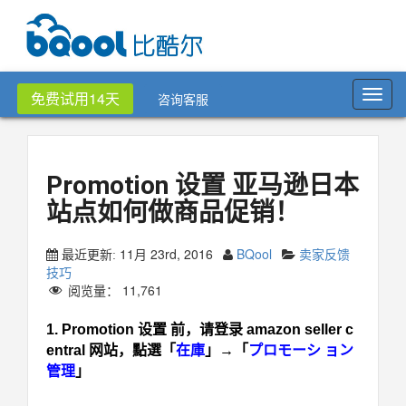
Toggl
免费试用14天
咨询客服
navig
Promotion 设置 亚马逊日本
站点如何做商品促销！
11月 23rd, 2016
BQool
卖家反馈
最近更新:
技巧
阅览量：
11,761
1. Promotion 设置 前，请登录 amazon seller c
entral 网站，點選「
在庫
」→「
プロモーシ ョン
管理
」