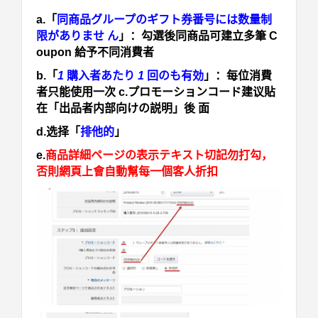
a.「
同商品グループのギフト券番号には数量制
限がありませ ん
」
：勾選後同商品可建立多筆 C
oupon 給予不同消費者
b.「
1
購入者あたり
1
回のも有効
」：每位消費
者只能使用一次 c.プロモーションコード建议貼
在「
出品者内部向けの説明
」後 面
d.选择「
排他的
」
e.
商品詳細ページの表示テキスト切記勿打勾，
否則網頁上會自動幫每一個客人折扣