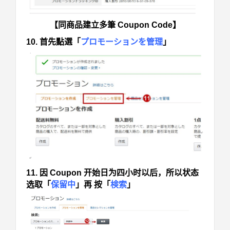
【同商品建立多筆 Coupon Code】
10. 首先點選「
プロモーションを管理
」
11. 因 Coupon 开始日为四小时以后，所以状态
选取「
保留中
」再 按「
検索
」