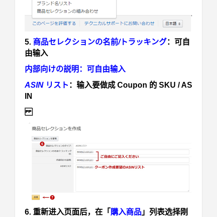
5.
商品セレクションの名前
/
トラッキング
：
可自
由输入
内部向けの説明：
可自由输入
ASIN
リスト
：
输入要做成 Coupon 的 SKU / AS
IN
6. 重新进入页面后，在「
購入商品
」列表选择刚