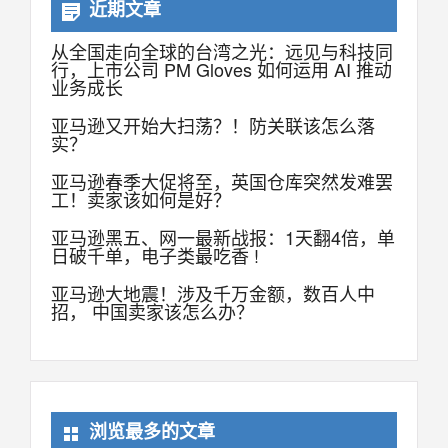
近期文章
从全国走向全球的台湾之光：远见与科技同
行，上市公司 PM Gloves 如何运用 AI 推动
业务成长
亚马逊又开始大扫荡？！防关联该怎么落
实？
亚马逊春季大促将至，英国仓库突然发难罢
工！卖家该如何是好？
亚马逊黑五、网一最新战报：1天翻4倍，单
日破千单，电子类最吃香 !
亚马逊大地震！涉及千万金额，数百人中
招， 中国卖家该怎么办？
浏览最多的文章