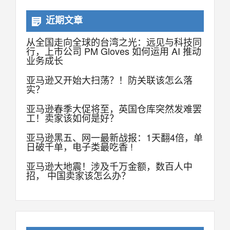
近期文章
从全国走向全球的台湾之光：远见与科技同
行，上市公司 PM Gloves 如何运用 AI 推动
业务成长
亚马逊又开始大扫荡？！防关联该怎么落
实？
亚马逊春季大促将至，英国仓库突然发难罢
工！卖家该如何是好？
亚马逊黑五、网一最新战报：1天翻4倍，单
日破千单，电子类最吃香 !
亚马逊大地震！涉及千万金额，数百人中
招， 中国卖家该怎么办？