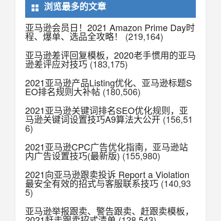
浏览最多的文章
亚马逊会员日！2021 Amazon Prime Day时
程、爆单、选品全攻略！
(219,164)
亚马逊差评回复模板，2020老手惯用的亚马
逊差评应对技巧
(183,175)
2021亚马逊产品Listing优化、亚马逊标题S
EO排名规则大补帖
(180,506)
2021亚马逊关键词排名SEO优化规则，亚
马逊关键词设置技巧A9算法大公开
(156,51
6)
2021亚马逊CPC广告优化指南，亚马逊站
内广告设置技巧(最新版)
(155,980)
2021向亚马逊跟卖投诉 Report a Violation
最安全有效的招式与客服联系技巧
(140,93
5)
亚马逊举报跟卖、警告跟卖、赶跟卖模板，
2021赶走跟卖招式清单
(128,543)