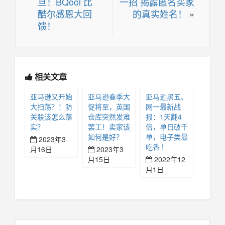
旦！BQool 比
一招 揭露匿名买家
酷尔感恩大回
的真实姓名！
»
馈！
相关文章
亚马逊又开始
亚马逊春季大
亚马逊黑五、
大扫荡？！防
促将至，英国
网一最新战
关联该怎么落
仓库突然发难
报：1天翻4
实？
罢工！卖家该
倍，单日破千
如何是好？
单，电子类最
2023年3
吃香 !
月16日
2023年3
月15日
2022年12
月1日